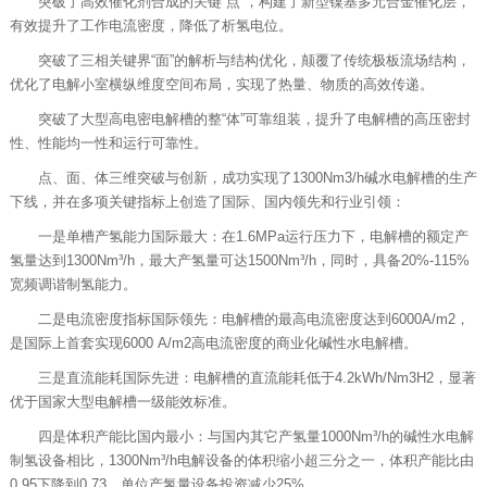
突破了高效催化剂合成的关键“点”，构建了新型镍基多元合金催化层，
有效提升了工作电流密度，降低了析氢电位。
突破了三相关键界“面”的解析与结构优化，颠覆了传统极板流场结构，
优化了电解小室横纵维度空间布局，实现了热量、物质的高效传递。
突破了大型高电密电解槽的整“体”可靠组装，提升了电解槽的高压密封
性、性能均一性和运行可靠性。
点、面、体三维突破与创新，成功实现了1300Nm3/h碱水电解槽的生产
下线，并在多项关键指标上创造了国际、国内领先和行业引领：
一是单槽产氢能力国际最大：在1.6MPa运行压力下，电解槽的额定产
氢量达到1300Nm³/h，最大产氢量可达1500Nm³/h，同时，具备20%-115%
宽频调谐制氢能力。
二是电流密度指标国际领先：电解槽的最高电流密度达到6000A/m2，
是国际上首套实现6000 A/m2高电流密度的商业化碱性水电解槽。
三是直流能耗国际先进：电解槽的直流能耗低于4.2kWh/Nm3H2，显著
优于国家大型电解槽一级能效标准。
四是体积产能比国内最小：与国内其它产氢量1000Nm³/h的碱性水电解
制氢设备相比，1300Nm³/h电解设备的体积缩小超三分之一，体积产能比由
0.95下降到0.73，单位产氢量设备投资减少25%。