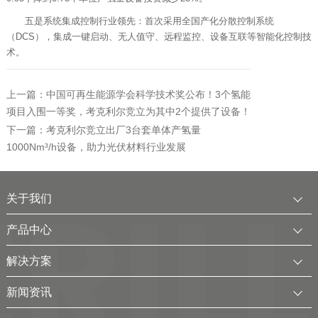
五是系统集成控制行业领先：首次采用全国产化分散控制系统
（DCS），集成一键启动、无人值守、远程监控、设备互联等智能化控制技
术。
上一篇：中国可再生能源学会科学技术奖公布！3个氢能
项目入围一等奖，考克利尔竞立为其中2个提供了设备！
下一篇：考克利尔竞立出厂3台套单体产氢量
1000Nm³/h设备，助力光伏材料行业发展
关于我们
公司简介
产品中心
发展历程
中压水电解制氢装置
解决方案
服务全球
电厂用制氢干燥一体化装置
可再生电解水制氢解决方案
新闻资讯
可持续发展
氢气干燥装置
制氢加氢解决方案