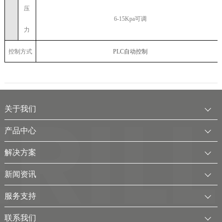
压
6-15Kpa可调
力
控制方式
PLC自动控制
关于我们
公司简介
产品中心
发展历程
中压水电解制氢装置
解决方案
服务全球
电厂用制氢干燥一体化装置
可再生电解水制氢解决方案
新闻资讯
可持续发展
氢气干燥装置
制氢加氢解决方案
企业动态
服务支持
考克利尔集团
氢气纯化装置
工业用氢解决方案
行业新闻
客户服务
联系我们