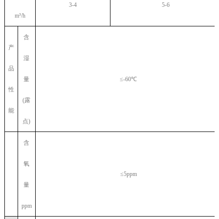
3-4
5-6
m³/h
含
产
湿
品
量
≤-60℃
性
(露
能
点)
含
氧
≤5ppm
量
ppm