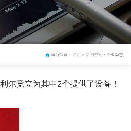
当前位置：
首页
新闻资讯
企业动态
>
>
利尔竞立为其中2个提供了设备！