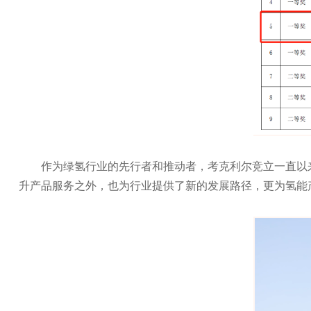
作为绿氢行业的先行者和推动者，考克利尔竞立一直以
升产品服务之外，也为行业提供了新的发展路径，更为氢能