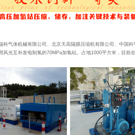
瑞科气体机械有限公司、北京天高隔膜压缩机有限公司、中国科
风光互补发电制氢的70MPa加氢站。占地1000平方米，目前