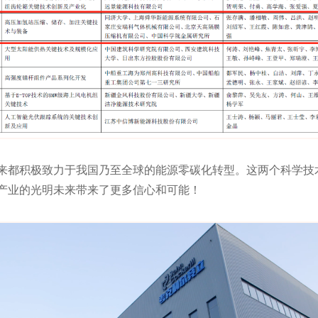
来都积极致力于我国乃至全球的能源零碳化转型。这两个科学技
产业的光明未来带来了更多信心和可能！