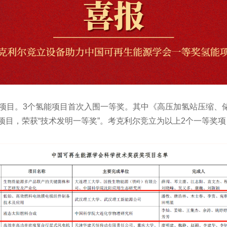
项目。3个氢能项目首次入围一等奖。其中《高压加氢站压缩、储
目，荣获“技术发明一等奖”。考克利尔竞立为以上2个一等奖