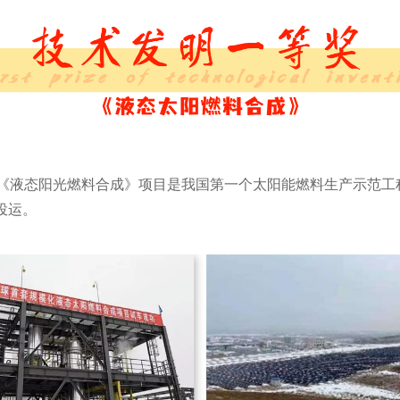
液态阳光燃料合成》项目是我国第一个太阳能燃料生产示范工程。考
投运。