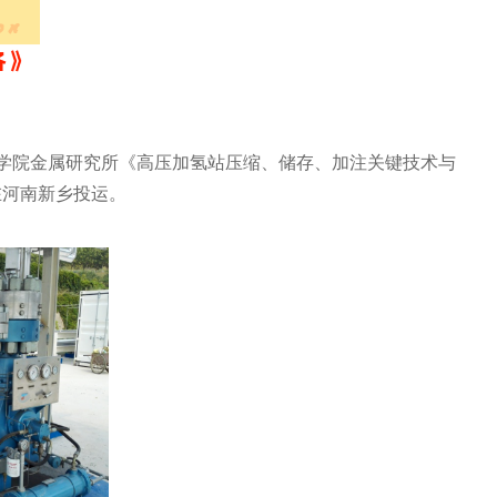
学院金属研究所《高压加氢站压缩、储存、加注关键技术与
在河南新乡投运。