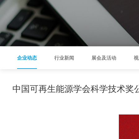
企业动态
行业新闻
展会及活动
视
中国可再生能源学会科学技术奖