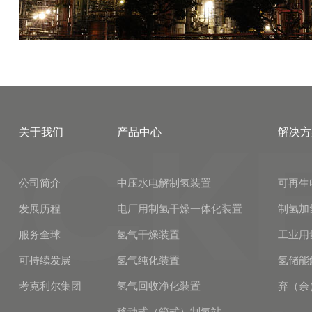
关于我们
产品中心
解决方
公司简介
中压水电解制氢装置
可再生
发展历程
电厂用制氢干燥一体化装置
制氢加
服务全球
氢气干燥装置
工业用
可持续发展
氢气纯化装置
氢储能
考克利尔集团
氢气回收净化装置
弃（余
移动式（箱式）制氢站