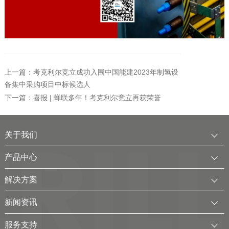
上一篇：考克利尔竞立成功入围中国能建2023年制氢设
备集中采购项目中标候选人
下一篇：喜报 | 蝉联多年！考克利尔竞立再获荣誉
关于我们
公司简介
产品中心
发展历程
中压水电解制氢装置
解决方案
服务全球
电厂用制氢干燥一体化装置
可再生电解水制氢解决方案
新闻资讯
可持续发展
氢气干燥装置
制氢加氢解决方案
企业动态
服务支持