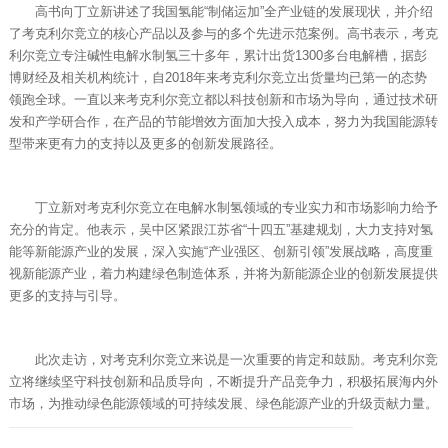
高书向丁立新讲述了我国氢能“制储运加”全产业链的发展现状，并介绍
了考克利尔竞立的核心产品以及参与的多个先进示范案例。高书表示，考克
利尔竞立专注碱性电解水制氢三十多年，累计出货1300多台电解槽，据彭
博财经及相关机构统计，自2018年来考克利尔竞立出货量均已第一的态势
领跑全球。一直以来考克利尔竞立都以科技创新和市场为导向，通过技术研
发和产学研合作，在产品的节能增效方面加大投入成本，努力为我国能源转
型带来更有力的支持以及更多的创新发展路径。
丁立新对考克利尔竞立在电解水制氢领域的专业实力和市场影响力给予
充分的肯定。他表示，吴中区紧跟江苏省“十四五”基建规划，大力支持对氢
能等新能源产业的发展，深入实施“产业强区、创新引领”发展战略，高度重
视新能源产业，着力构建绿色制造体系，并将为新能源企业的创新发展提供
更多的支持与引导。
此次走访，对考克利尔竞立来说是一次重要的肯定和鼓励。考克利尔竞
立将继续坚守科技创新和品质导向，不断提升产品竞争力，积极拓展海内外
市场，为推动绿色能源领域的可持续发展、绿色能源产业的升级贡献力量。