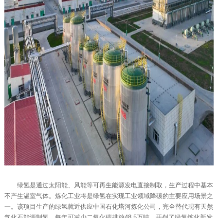
绿氢是通过太阳能、风能等可再生能源发电直接制取，生产过程中基本
不产生温室气体。炼化工业将是绿氢在实现工业领域降碳的主要应用场景之
一。该项目生产的绿氢就近供应中国石化塔河炼化公司，完全替代现有天然
气化石能源制氢，每年可减少二氧化碳排放48.5万吨，开创了绿氢炼化新发