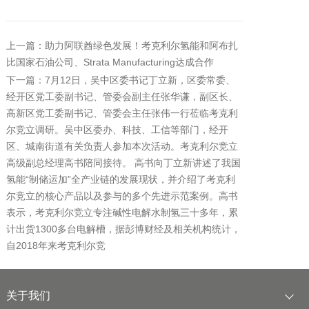
上一篇：助力阿联酋绿色发展！考克利尔氢能和阿布扎
比国家石油公司、Strata Manufacturing达成合作
下一篇：7月12日，吴中区委书记丁立新，区委常委、
经开区党工委副书记、管委会副主任张华谦，副区长、
高新区党工委副书记、管委会主任张伟一行莅临考克利
尔竞立调研。吴中区委办、科技、工信等部门，经开
区、城南街道有关负责人参加本次活动。考克利尔竞立
高级副总经理高书陪同接待。 高书向丁立新讲述了我国
氢能“制储运加”全产业链的发展现状，并介绍了考克利
尔竞立的核心产品以及参与的多个先进示范案例。高书
表示，考克利尔竞立专注碱性电解水制氢三十多年，累
计出货1300多台电解槽，据彭博财经及相关机构统计，
自2018年来考克利尔竞
关于我们