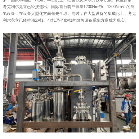
考克利尔竞立已经接连出厂国际首台套产氢量1200Nm³/h、1300Nm³/h的制
氢设备，在设备大型化方面领先全球。同时，在大型设备的集成化上，考克
利尔竞立已经推动2对1、4对1乃至8对1的绿氢设备系统方案成为现实。