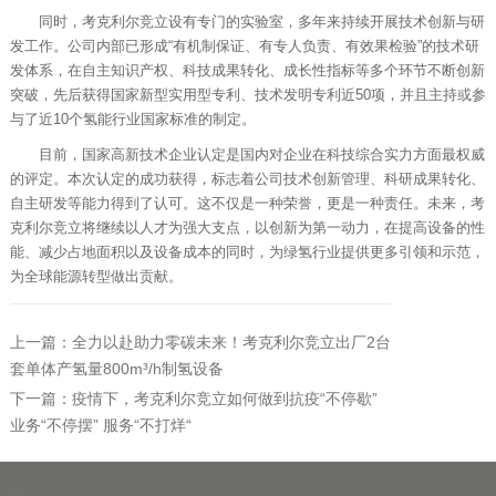
同时，考克利尔竞立设有专门的实验室，多年来持续开展技术创新与研
发工作。公司内部已形成“有机制保证、有专人负责、有效果检验”的技术研
发体系，在自主知识产权、科技成果转化、成长性指标等多个环节不断创新
突破，先后获得国家新型实用型专利、技术发明专利近50项，并且主持或参
与了近10个氢能行业国家标准的制定。
目前，国家高新技术企业认定是国内对企业在科技综合实力方面最权威
的评定。本次认定的成功获得，标志着公司技术创新管理、科研成果转化、
自主研发等能力得到了认可。这不仅是一种荣誉，更是一种责任。未来，考
克利尔竞立将继续以人才为强大支点，以创新为第一动力，在提高设备的性
能、减少占地面积以及设备成本的同时，为绿氢行业提供更多引领和示范，
为全球能源转型做出贡献。
上一篇：全力以赴助力零碳未来！考克利尔竞立出厂2台
套单体产氢量800m³/h制氢设备
下一篇：疫情下，考克利尔竞立如何做到抗疫“不停歇”
业务“不停摆” 服务“不打烊“