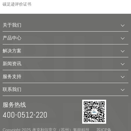
碳足迹评价证书
关于我们
公司简介
产品中心
发展历程
中压水电解制氢装置
解决方案
服务全球
电厂用制氢干燥一体化装置
可再生电解水制氢解决方案
新闻资讯
可持续发展
氢气干燥装置
制氢加氢解决方案
企业动态
服务支持
考克利尔集团
氢气纯化装置
工业用氢解决方案
行业新闻
客户服务
联系我们
氢气回收净化装置
氢储能解决方案
展会及活动
下载中心
联系方式
移动式（箱式）制氢站
服务热线
弃（余）电离网制氢解决方案
视频
加入我们
400-0512-220
实验室制氢设备
新能源应用领域
Copyright 2025 考克利尔竞立（苏州）氢能科技
苏ICP备