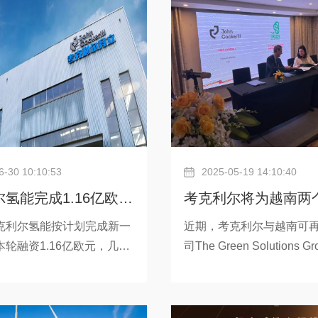
年中投产。Djewels绿氢项目
厂的关键组成部分，该解
考克利尔的创新加压碱性电
于不同市场的部署需求。
技术，可以在更高压力和电
作，约翰考克利尔与Rely
生产氢气。该技术可实现更
展示了标准化模块的可操
气生产，并将为未来规模化
预防重大危险源的安全设
牌则分享了其对大规模绿
6-30 10:10:53
2025-05-19 14:10:40
氢能完成1.16亿欧元
考克利尔将为越南两
持续推进战略发展计划
氢和绿氨项目提供电
克利尔氢能按计划完成新一
近期，考克利尔与越南可
轮融资1.16亿欧元，几乎
司The Green Solutions 
克利尔氢能业务发展所需的
一份谅解备忘录（MoU）
。本轮融资中，考克利尔集
荣省（Tra Vinh）和槟知省
能源技术巨头斯伦贝谢
Tre）绿氢及绿氨生产项目