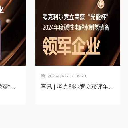
合作伙伴。
面的长期合作，如在冷却塔、熔盐和
性水电解技
核能等领域的合作机会，包括国内市
决方案方面
场和出口潜力。作为公认的国际工业
en
和技术公司，越南电信集团正通过其
地区创新的可再
制造和高科技部门寻求与可再生能源
和碳中和相关的多样化发展，并热衷
于探索支持越南能源转型的方法。考
克利尔
2025-03-27 10:35:20
荣获“金
喜讯 | 考克利尔竞立获评年度
槽领军企
碱性电解水制氢装备领军企业