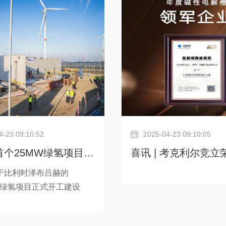
Technip Energies与考
碱性电解槽的OEM及长期
资公司Rely通过参与此次
此次战略合作旨在基于碱
了他们的长期愿景，即推动
术，将考克利尔在氢能解
发展及下一代碱性加压电解
的丰富专业知识与 The Gre
研发。比利时联邦控股和投
Solutions Group在该
PIM与瓦隆地区的经济金融
生能源倡议相结合
nie
4-23 09:10:52
2025-04-23 09:10:05
首个25MW绿氢项目启
喜讯 | 考克利尔竞立
解槽由考克利尔提供
鼎奖”年度碱性电解
于比利时泽布吕赫的
wind绿氢项目正式开工建设
业