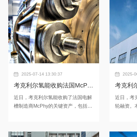
阿斯帕赫启动40MW荷兰绿色氢能项
2028年
目的电解槽生产。这两项成果充分体
采用约翰
现了约翰考克利尔氢能各工业基地之
解水制氢
间的协同互补，以及支持欧洲氢能市
流密度下
场发展的能力。自2025年7月约翰考
高效的氢
克利尔氢能收购了McPhy包括贝尔福
2025-07-14 13:30:37
2025-0
考克利尔氢能收购法国McPhy
考克利尔
关键资产，加速新一代电解槽
融资，
近日，考克利尔氢能收购了法国电解
近日，考
槽制造商McPhy的关键资产，包括贝
轮融资。本
开发
尔福工厂、技术和知识产权，以及在
覆盖了考
法国的 51个工作岗位。这不仅确保
全部资金
了McPhy贝尔福超级工厂的持续运
团、全球