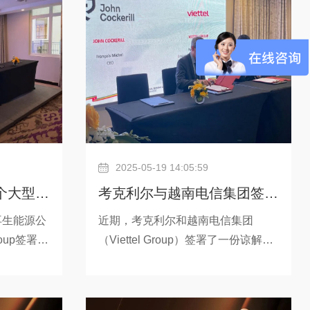
决方案适用
HyOffWind绿氢项目位于比利时泽布
通过此次合
吕赫港，由比利时可再生能源开发商
向壳牌详细
Virya Energy联合HyoffGreen公司和
作性，以及
梅塞尔集团联合开发，由约翰·考克利
计理念。壳
尔集团和BESIX、BESIX En
2025-05-19 14:05:59
个大型绿
考克利尔与越南电信集团签署
解槽
谅解备忘录，助力越南能源转
再生能源公
近期，考克利尔和越南电信集团
Group签署了
（Viettel Group）签署了一份谅解备
型
，用于为茶
忘录（MoU），双方将共同探索在越
（Ben
南开发绿色制氢领域的上下游产业
选择加压
链，以及在其他能源转型解决方案方