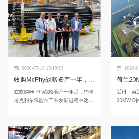
2026-07-16 15:18:13
2026-0
收购McPhy战略资产一年，约
荷兰2
翰考克利尔氢能实现新里程碑
利尔制
在收购McPhy战略资产一年后，约翰
近日，荷兰
考克利尔氢能在工业发展进程中达到
20MW D
了一个新的里程碑：约翰考克利尔氢
资决策并
能利用法国贝尔福的创新生产线，完
荷兰格罗宁根
成了首套5MW电解槽的制造和组装。
尔(Delf
同时，约翰考克利尔氢能即将在法国
创新加压