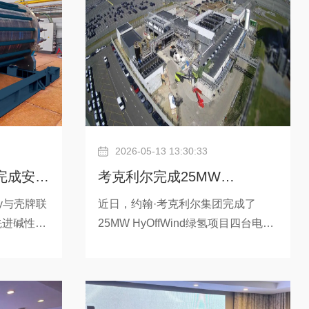
2026-05-13 13:30:33
完成安全
考克利尔完成25MW
护性的评
HyOffWind绿氢项目的电解槽
y与壳牌联
近日，约翰·考克利尔集团完成了
先进碱性加
25MW HyOffWind绿氢项目四台电解
安装
可操作性和
槽的安装工作，首台压缩机组也已在
估重点聚焦
现场就位。接下来，约翰·考克利尔集
——这些是
团将重点推进系统集成、剩余压缩机
00MW绿氢工
组进场安装、管线连接和调试工作。