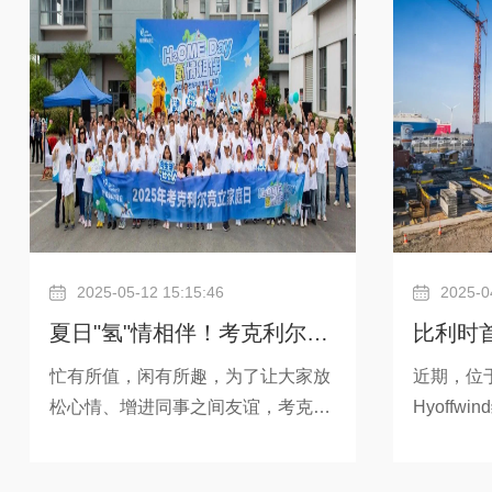
营，同时也为考克利尔氢能开发新一
（SLB）以及
代电解槽提供了支撑，保障了对能源
克利尔的合
转型至关重要的战略性技术方面的连
融资展示
续性。此次收购是能源转型领域产业
业务加速
整合大趋势之一。电解槽行业如今正
槽技术的
步入成熟阶段，在此阶段，唯有具备
资公司SF
大规模工业化、交付及集成技术的企
机构Wallo
业，才能
2025-05-12 15:15:46
2025-0
夏日"氢"情相伴！考克利尔竞
比利时
立家庭日来了
动，电
忙有所值，闲有所趣，为了让大家放
近期，位
松心情、增进同事之间友谊，考克利
Hyoff
尔竞立5月10日举行了一场「氢情相
伴」家庭日，快来回顾精彩瞬间吧~