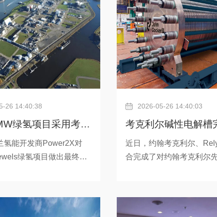
5-26 14:40:38
2026-05-26 14:40:03
0MW绿氢项目采用考克
考克利尔碱性电解槽
氢设备
性、可操作性和可维
氢能开发商Power2X对
近日，约翰考克利尔、Rel
jewels绿氢项目做出最终投
合完成了对约翰考克利尔
估
发出开工通知。该项目位于
压电解槽技术在安全性、
省(Groningen)代尔夫宰
可维护性方面的评估。评
zijl)，将采用约翰考克利尔的
于电解槽及气液分离框架
碱性电解水制氢设备，预计
Rely旗下“Clear100+”1